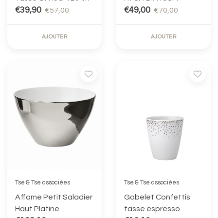
8.5CM
€39,90
€49,00
€57,00
€70,00
AJOUTER
AJOUTER
Tse & Tse associées
Tse & Tse associées
Affame Petit Saladier
Gobelet Confettis
Haut Platine
tasse espresso