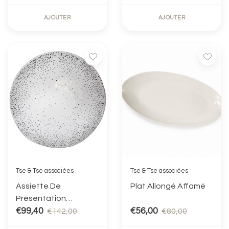
AJOUTER
AJOUTER
Tse & Tse associées
Tse & Tse associées
Assiette De
Plat Allongé Affamé
Présentation
Confettis
€99,40
€56,00
€142,00
€80,00