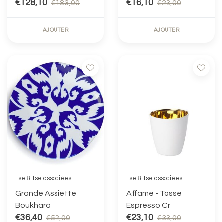
€128,10
€16,10
€183,00
€23,00
AJOUTER
AJOUTER
Tse & Tse associées
Tse & Tse associées
Grande Assiette
Affame - Tasse
Boukhara
Espresso Or
€36,40
€23,10
€52,00
€33,00