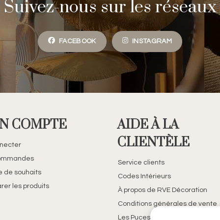
Suivez-nous sur les réseaux
FACEBOOK
INSTAGRAM
N COMPTE
AIDE À LA
CLIENTÈLE
necter
ommandes
Service clients
te de souhaits
Codes Intérieurs
er les produits
À propos de RVE Décoration
Conditions générales de vente
Les Puces de Belfort