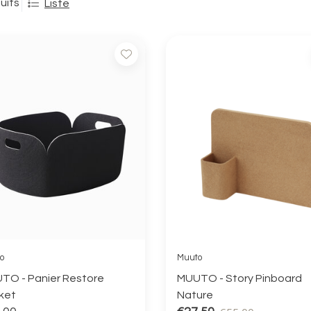
uits
Liste
o
Muuto
TO - Panier Restore
MUUTO - Story Pinboard
ket
Nature