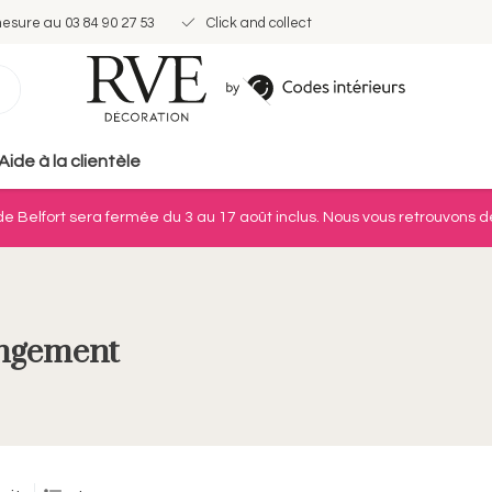
mesure au 03 84 90 27 53
Click and collect
Aide à la clientèle
e Belfort sera fermée du 3 au 17 août inclus. Nous vous retrouvons dè
ngement