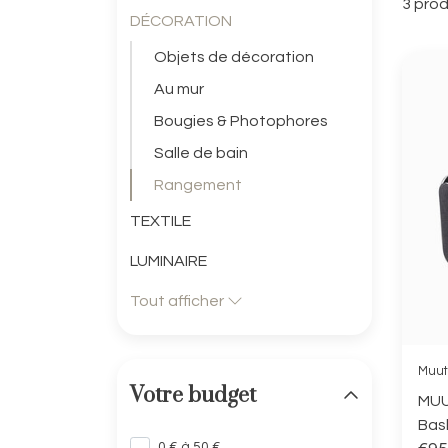
3 prod
DÉCORATION
Objets de décoration
Au mur
Bougies & Photophores
Salle de bain
Rangement
TEXTILE
LUMINAIRE
Tout afficher
Muut
Votre budget
MUU
Bas
0 € à 50 €