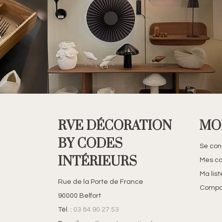
RVE DÉCORATION
MO
BY CODES
Se con
INTÉRIEURS
Mes c
Ma lis
Rue de la Porte de France
Compar
90000 Belfort
Tél. :
03 84 90 27 53