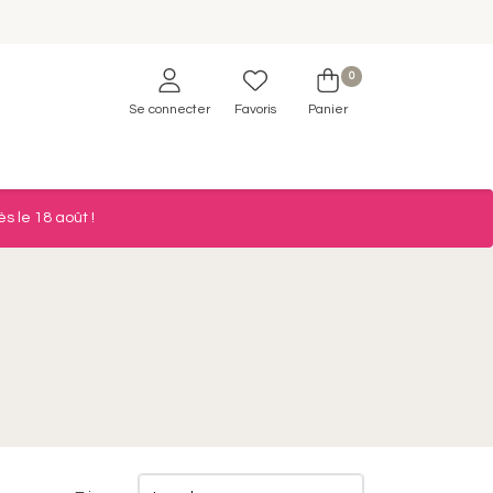
0
Se connecter
Favoris
Panier
s le 18 août !