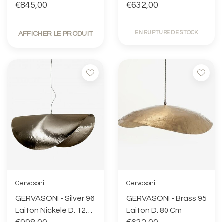
€845,00
Cm
€632,00
EN RUPTURE DE STOCK
AFFICHER LE PRODUIT
Gervasoni
Gervasoni
GERVASONI - Silver 96
GERVASONI - Brass 95
Laiton Nickelé D. 120
Laiton D. 80 Cm