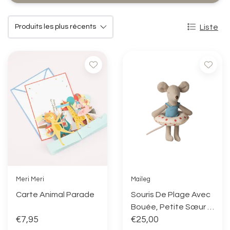
Liste
Meri Meri
Maileg
Carte Animal Parade
Souris De Plage Avec
Bouée, Petite Sœur -
€7,95
Points Rouges
€25,00