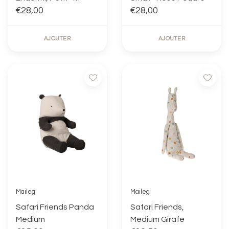
Crème Pêche
€28,00
€28,00
AJOUTER
AJOUTER
Maileg
Maileg
Safari Friends Panda
Safari Friends,
Medium
Medium Girafe