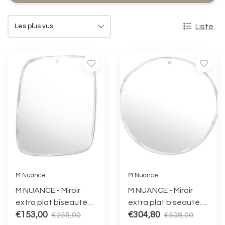
Liste
M Nuance
M Nuance
M NUANCE - Miroir
M NUANCE - Miroir
extra plat biseauté
extra plat biseauté
(MIR 09) 44x55 cm
€153,00
rond - Forme
€304,80
€255,00
€508,00