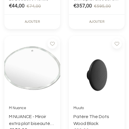
€44,00
100X60 cm MIR08
€357,00
€74,00
€595,00
AJOUTER
AJOUTER
M Nuance
Muuto
M NUANCE - Miroir
Patère The Dots
extra plat biseauté
Wood Black