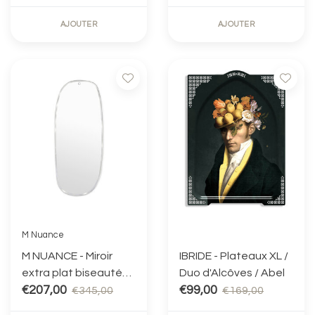
aléatoire 67.5 X 70 cm
AJOUTER
AJOUTER
M Nuance
M NUANCE - Miroir
IBRIDE - Plateaux XL /
extra plat biseauté
Duo d'Alcôves / Abel
rectangulaire 35x83
€207,00
€99,00
€345,00
€169,00
cm MIR10