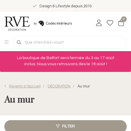
Design & Lifestyle depuis 2010
0
La boutique de Belfort sera fermée du 3 au 17 août
inclus. Nous vous retrouvons dès le 18 août !
Revenir à l'accueil
DÉCORATION
Au mur
Au mur
FILTER