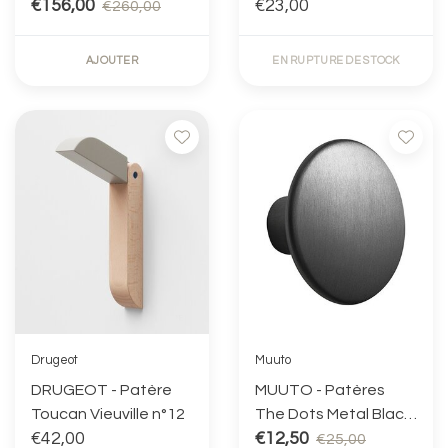
rond - Forme
€156,00
€23,00
€260,00
aléatoire 55X40 cm
AJOUTER
EN RUPTURE DE STOCK
Drugeot
Muuto
DRUGEOT - Patère
MUUTO - Patères
Toucan Vieuville n°12
The Dots Metal Black
€42,00
Large
€12,50
€25,00