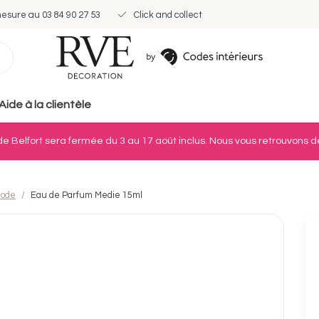
mesure au 03 84 90 27 53
Click and collect
Aide à la clientèle
e Belfort sera fermée du 3 au 17 août inclus. Nous vous retrouvons dè
mode
Eau de Parfum Medie 15ml