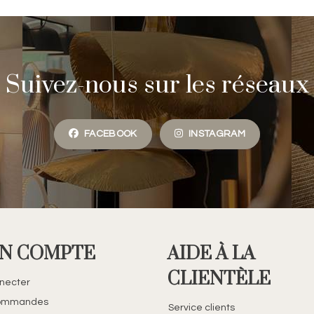
Suivez-nous sur les réseaux
FACEBOOK
INSTAGRAM
N COMPTE
AIDE À LA
CLIENTÈLE
necter
ommandes
Service clients