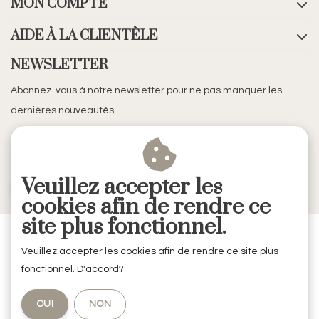
MON COMPTE
AIDE À LA CLIENTÈLE
NEWSLETTER
Abonnez-vous à notre newsletter pour ne pas manquer les
dernières nouveautés
Veuillez accepter les
S'ABONNER
cookies afin de rendre ce
site plus fonctionnel.
Veuillez accepter les cookies afin de rendre ce site plus
fonctionnel. D'accord?
Conditions générales de vente
|
Mentions légales & Confidentialité
|
OUI
NON
Politique de confidentialité
|
RSS Feed