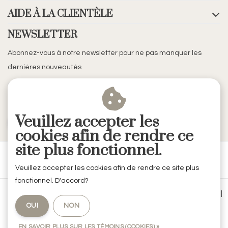
AIDE À LA CLIENTÈLE
NEWSLETTER
Abonnez-vous à notre newsletter pour ne pas manquer les
dernières nouveautés
Veuillez accepter les
S'ABONNER
cookies afin de rendre ce
site plus fonctionnel.
Veuillez accepter les cookies afin de rendre ce site plus
fonctionnel. D'accord?
Conditions générales de vente
|
Mentions légales & Confidentialité
|
OUI
NON
Politique de confidentialité
|
RSS Feed
EN SAVOIR PLUS SUR LES TÉMOINS (COOKIES) »
© Copyright 2026 - RVE Décoration by Codes Intérieurs | Realisatie
InStijl