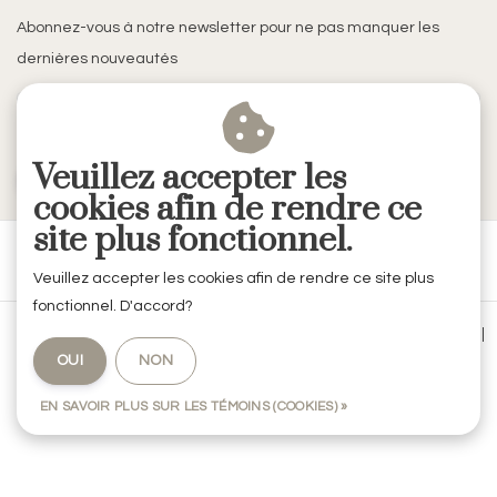
Abonnez-vous à notre newsletter pour ne pas manquer les
dernières nouveautés
Veuillez accepter les
S'ABONNER
cookies afin de rendre ce
site plus fonctionnel.
Veuillez accepter les cookies afin de rendre ce site plus
fonctionnel. D'accord?
Conditions générales de vente
|
Mentions légales & Confidentialité
|
OUI
NON
Politique de confidentialité
|
RSS Feed
EN SAVOIR PLUS SUR LES TÉMOINS (COOKIES) »
© Copyright 2026 - RVE Décoration by Codes Intérieurs | Realisatie
InStijl
Media