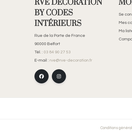
RVE DÉCORATION
MO
BY CODES
Se con
INTÉRIEURS
Mes c
Ma lis
Rue de la Porte de France
Compar
90000 Belfort
Tél. :
03 84 90 27 53
E-mail :
rve@rve-decoration.fr
Conditions généra