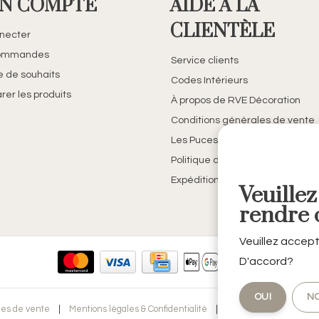
N COMPTE
AIDE À LA
CLIENTÈLE
necter
ommandes
Service clients
te de souhaits
Codes Intérieurs
er les produits
À propos de RVE Décoration
Conditions générales de vente
Les Puces de Belfort
Politique de confidentialité
Expédition et retours
Veuillez
rendre c
Veuillez accept
D'accord?
OUI
N
les de vente
|
Mentions légales & Confidentialité
|
Politique de confidenti