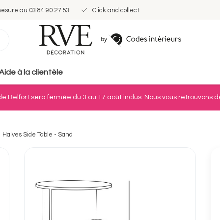
mesure au 03 84 90 27 53
Click and collect
Aide à la clientèle
e Belfort sera fermée du 3 au 17 août inclus. Nous vous retrouvons dè
Halves Side Table - Sand