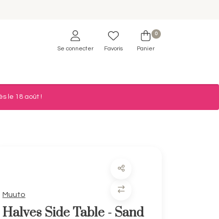
0
Se connecter
Favoris
Panier
s le 18 août !
Muuto
Halves Side Table - Sand