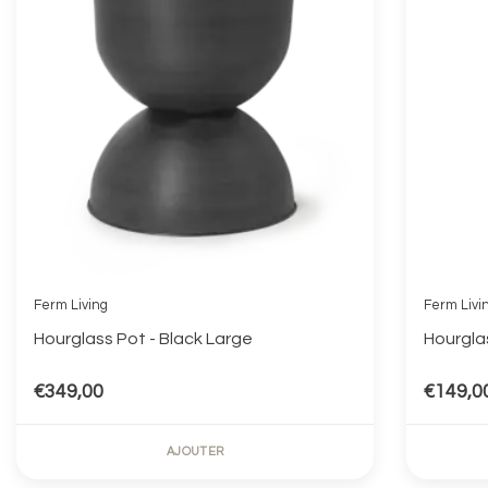
Ferm Living
Ferm Livi
Hourglass Pot - Black Large
Hourglas
€349,00
€149,0
AJOUTER