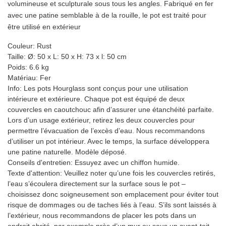
volumineuse et sculpturale sous tous les angles. Fabriqué en fer
avec une patine semblable à de la rouille, le pot est traité pour
être utilisé en extérieur
Couleur:
Rust
Taille:
Ø: 50 x L: 50 x H: 73 x l: 50 cm
Poids:
6.6 kg
Matériau:
Fer
Info:
Les pots Hourglass sont conçus pour une utilisation
intérieure et extérieure. Chaque pot est équipé de deux
couvercles en caoutchouc afin d’assurer une étanchéité parfaite.
Lors d’un usage extérieur, retirez les deux couvercles pour
permettre l’évacuation de l’excès d’eau. Nous recommandons
d’utiliser un pot intérieur. Avec le temps, la surface développera
une patine naturelle. Modèle déposé.
Conseils d'entretien:
Essuyez avec un chiffon humide.
Texte d'attention:
Veuillez noter qu’une fois les couvercles retirés,
l’eau s’écoulera directement sur la surface sous le pot –
choisissez donc soigneusement son emplacement pour éviter tout
risque de dommages ou de taches liés à l’eau. S’ils sont laissés à
l’extérieur, nous recommandons de placer les pots dans un
endroit abrité, par exemple près d’un mur ou sous un avant-toit.