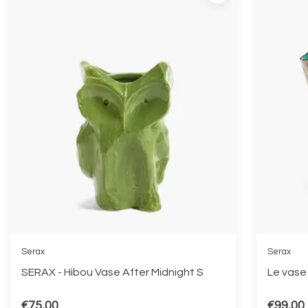
Serax
Serax
SERAX - Hibou Vase After Midnight S
Le vase
€75,00
€99,00