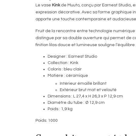
Le vase
Kink
de
Muuto
, conçu par
Earnest Studio
, 
expression décorative. Avec sa forme graphique ins
apporte une touche contemporaine et audacieuse à
Fruit de la rencontre entre technologie numérique e
distingue par sa double ouverture qui permet de c
finition lilas douce et lumineuse souligne l’équilib
Designer : Earnest Studio
Collection : Kink
Coloris : bleu clair
Matière : céramique
Intérieur émaillé brillant
Extérieur brut mat et velouté
Dimensions : L 27,4 x H 26,3 x P 12,9 cm
Diamètre du tube : Ø 12,9 cm
Poids : 1,9 kg
Poids: 1000