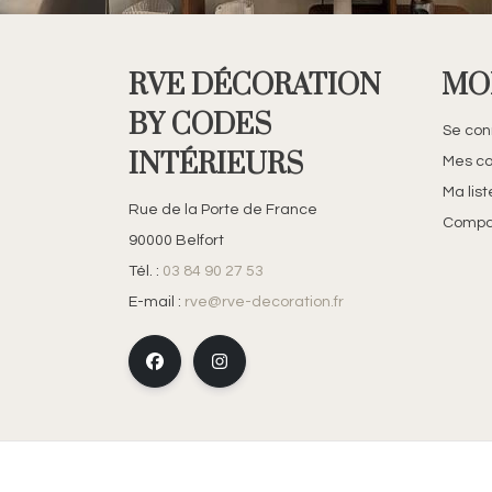
RVE DÉCORATION
MO
BY CODES
Se con
INTÉRIEURS
Mes c
Ma lis
Rue de la Porte de France
Compar
90000 Belfort
Tél. :
03 84 90 27 53
E-mail :
rve@rve-decoration.fr