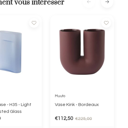
ent vous intéresser
Muuto
se - H35 - Light
Vase Kink - Bordeaux
sted Glass
0
€112,50
€225,00