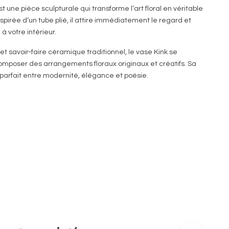
est une pièce sculpturale qui transforme l’art floral en véritable
pirée d’un tube plié, il attire immédiatement le regard et
 votre intérieur.
t savoir-faire céramique traditionnel, le vase Kink se
omposer des arrangements floraux originaux et créatifs. Sa
re parfait entre modernité, élégance et poésie.