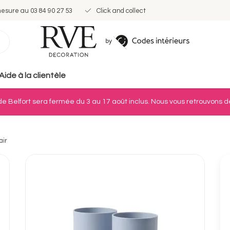
mesure au 03 84 90 27 53
Click and collect
Aide à la clientèle
e Belfort sera fermée du 3 au 17 août inclus. Nous vous retrouvons dè
air