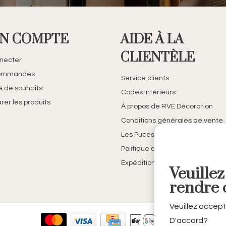
N COMPTE
AIDE À LA
CLIENTÈLE
necter
ommandes
Service clients
te de souhaits
Codes Intérieurs
er les produits
À propos de RVE Décoration
Conditions générales de vente
Les Puces de Belfort
Politique de confidentialité
Expédition et retours
Veuillez
rendre c
Veuillez accept
D'accord?