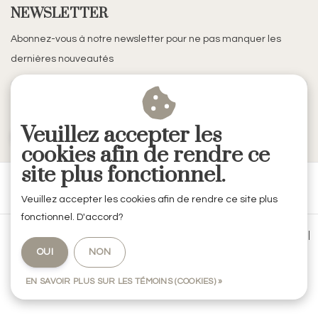
NEWSLETTER
Abonnez-vous à notre newsletter pour ne pas manquer les
dernières nouveautés
Veuillez accepter les
S'ABONNER
cookies afin de rendre ce
site plus fonctionnel.
Veuillez accepter les cookies afin de rendre ce site plus
fonctionnel. D'accord?
Conditions générales de vente
|
Mentions légales & Confidentialité
|
OUI
NON
Politique de confidentialité
|
RSS Feed
EN SAVOIR PLUS SUR LES TÉMOINS (COOKIES) »
© Copyright 2026 - RVE Décoration by Codes Intérieurs | Realisatie
InStijl
Media