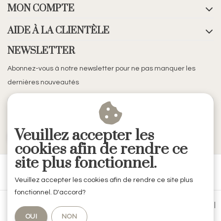
MON COMPTE
AIDE À LA CLIENTÈLE
NEWSLETTER
Abonnez-vous à notre newsletter pour ne pas manquer les
dernières nouveautés
Veuillez accepter les
S'ABONNER
cookies afin de rendre ce
site plus fonctionnel.
Veuillez accepter les cookies afin de rendre ce site plus
fonctionnel. D'accord?
Conditions générales de vente
|
Mentions légales & Confidentialité
|
OUI
NON
Politique de confidentialité
|
RSS Feed