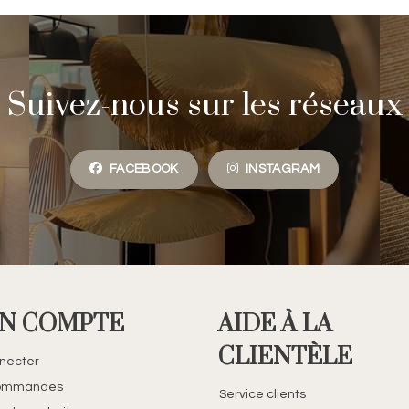
Suivez-nous sur les réseaux
FACEBOOK
INSTAGRAM
N COMPTE
AIDE À LA
CLIENTÈLE
necter
ommandes
Service clients