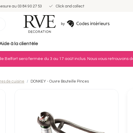
mesure au 03 84 90 27 53
Click and collect
Aide à la clientèle
e Belfort sera fermée du 3 au 17 août inclus. Nous vous retrouvons dè
ires de cuisine
DONKEY - Ouvre Bouteille Pinces