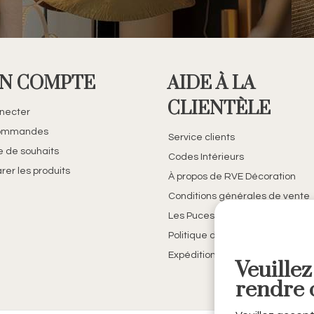
N COMPTE
AIDE À LA
CLIENTÈLE
necter
ommandes
Service clients
te de souhaits
Codes Intérieurs
er les produits
À propos de RVE Décoration
Conditions générales de vente
Les Puces de Belfort
Politique de confidentialité
Expédition et retours
Veuillez
rendre c