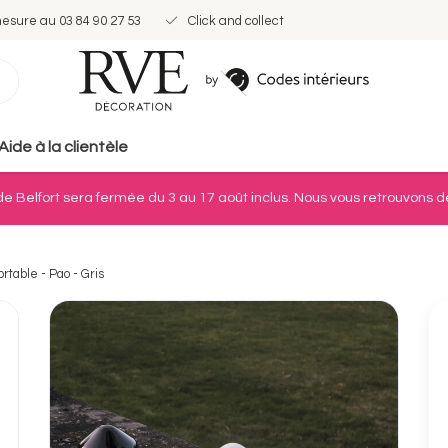
mesure au 03 84 90 27 53
Click and collect
Aide à la clientèle
e Belfort sera fermée du 3 au 17 août inclus. Nous vous retrouvons dè
table - Pao - Gris