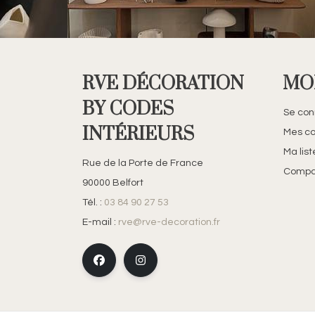
RVE DÉCORATION
MO
BY CODES
Se con
INTÉRIEURS
Mes c
Ma lis
Rue de la Porte de France
Compar
90000 Belfort
Tél. :
03 84 90 27 53
E-mail :
rve@rve-decoration.fr