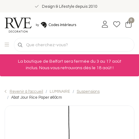
Design & Lifestyle depuis 2010
0
La boutique de Belfort sera fermée du 3 au 17 août
inclus. Nous vous retrouvons dès le 18 août !
Revenir à l'accueil
LUMINAIRE
Suspensions
Abat Jour Rice Paper ø60cm