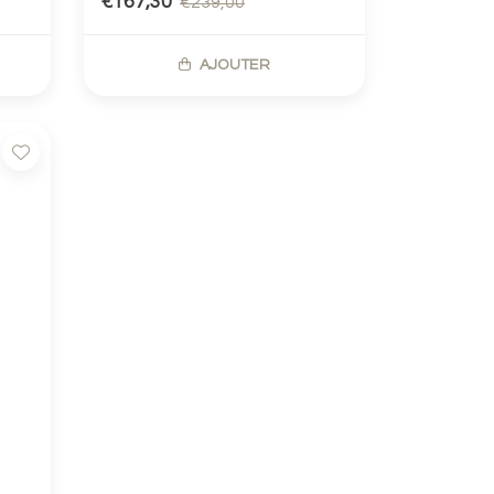
€167,30
€239,00
AJOUTER