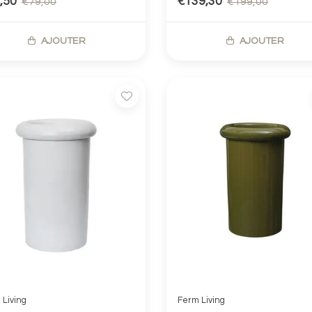
,50
€139,30
€79,00
€199,00
AJOUTER
AJOUTER
 Living
Ferm Living