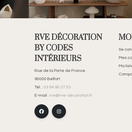
RVE DÉCORATION
MO
BY CODES
Se con
INTÉRIEURS
Mes c
Ma lis
Rue de la Porte de France
Compar
90000 Belfort
Tél. :
03 84 90 27 53
E-mail :
rve@rve-decoration.fr