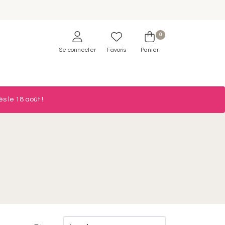
0
Se connecter
Favoris
Panier
s le 18 août !