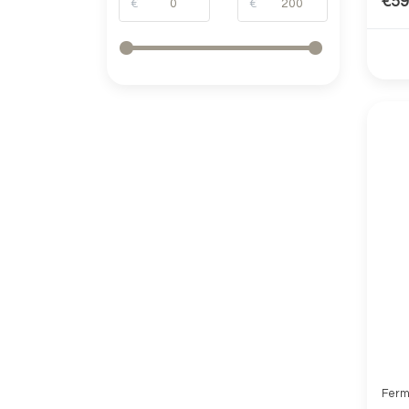
€59
€
€
Ferm