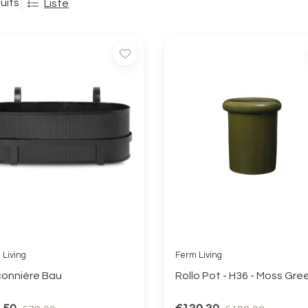
uits
Liste
 Living
Ferm Living
connière Bau
Rollo Pot - H36 - Moss Gre