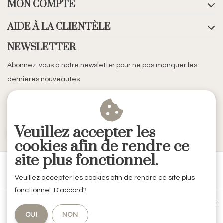
MON COMPTE
AIDE À LA CLIENTÈLE
NEWSLETTER
Abonnez-vous à notre newsletter pour ne pas manquer les
dernières nouveautés
Veuillez accepter les
S'ABONNER
cookies afin de rendre ce
site plus fonctionnel.
Veuillez accepter les cookies afin de rendre ce site plus
fonctionnel. D'accord?
Conditions générales de vente
|
Mentions légales & Confidentialité
|
OUI
NON
Politique de confidentialité
|
RSS Feed