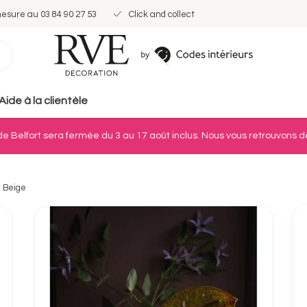
mesure au 03 84 90 27 53
Click and collect
Aide à la clientèle
e Belfort sera fermée du 3 au 17 août inclus. Nous vous retrouvons dè
- Beige