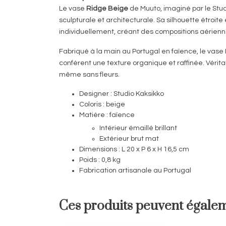
Le vase
Ridge Beige
de
Muuto
, imaginé par le
Stud
sculpturale et architecturale. Sa silhouette étroi
individuellement, créant des compositions aérienn
Fabriqué à la main au Portugal en faïence, le vase R
confèrent une texture organique et raffinée. Vérita
même sans fleurs.
Designer : Studio Kaksikko
Coloris : beige
Matière : faïence
Intérieur émaillé brillant
Extérieur brut mat
Dimensions : L 20 x P 6 x H 16,5 cm
Poids : 0,8 kg
Fabrication artisanale au Portugal
Ces produits peuvent égalem