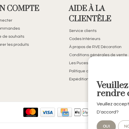
N COMPTE
AIDE À LA
CLIENTÈLE
necter
ommandes
Service clients
te de souhaits
Codes Intérieurs
er les produits
À propos de RVE Décoration
Conditions générales de vente
Les Puces de Belfort
Politique de confidentialité
Expédition et retours
Veuillez
rendre c
Veuillez accept
D'accord?
OUI
N