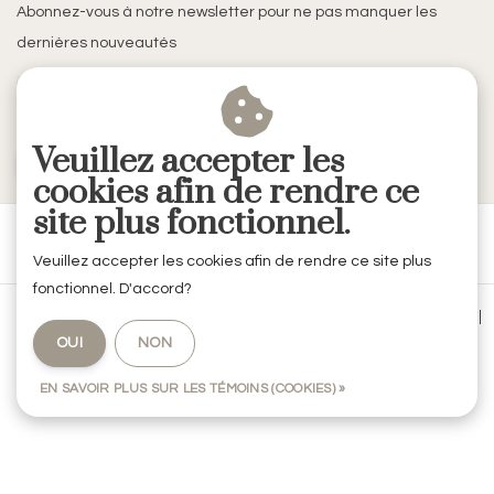
Abonnez-vous à notre newsletter pour ne pas manquer les
dernières nouveautés
Veuillez accepter les
S'ABONNER
cookies afin de rendre ce
site plus fonctionnel.
Veuillez accepter les cookies afin de rendre ce site plus
fonctionnel. D'accord?
Conditions générales de vente
|
Mentions légales & Confidentialité
|
OUI
NON
Politique de confidentialité
|
RSS Feed
EN SAVOIR PLUS SUR LES TÉMOINS (COOKIES) »
© Copyright 2026 - RVE Décoration by Codes Intérieurs | Realisatie
InStijl
Media