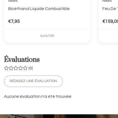
hofats
hofats
Bioéthanol Liquide Combustible
Feu De T
€7,95
€159,0
AJOUTER
Évaluations
(0)
RÉDIGEZ UNE ÉVALUATION
Aucune évaluation n'a été trouvée