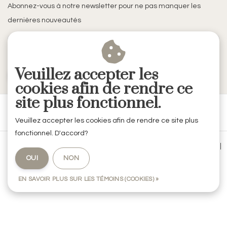
Abonnez-vous à notre newsletter pour ne pas manquer les
dernières nouveautés
Veuillez accepter les
S'ABONNER
cookies afin de rendre ce
site plus fonctionnel.
Veuillez accepter les cookies afin de rendre ce site plus
fonctionnel. D'accord?
Conditions générales de vente
|
Mentions légales & Confidentialité
|
OUI
NON
Politique de confidentialité
|
RSS Feed
EN SAVOIR PLUS SUR LES TÉMOINS (COOKIES) »
© Copyright 2026 - RVE Décoration by Codes Intérieurs | Realisatie
InStijl
Media