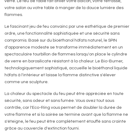
verre. Le feu de table fait briller votre balcon, votre terrasse,
votre salon ou votre table à manger de la douce lumière des
flammes.
Le fascinant jeu de feu convainc par une esthétique de premier
ordre, une fonctionnalité sophistiquée et une sécurité sans
compromis. Basé sur du bioéthanol höfats naturel, le SPIN
d'apparence modeste se transforme immédiatement en un
spectaculaire tourbillon de flammes lorsqu'on place le cylindre
de verre en borosilicate résistant à la chaleur. Le Bio-Burner,
technologiquement sophistiqué, accueille le bioéthanol liquide
höfats à l'intérieur et laisse la flamme distinctive s'élever
comme une sculpture.
La chaleur du spectacle du feu peut être appréciée en toute
sécurité, sans odeur et sans fumée. Vous avez tout sous
contrôle, car l'Eco-Ring vous permet de doubler la durée de
votre flamme et si la soirée se termine avant que la flamme ne
s'éteigne, le feu peut être complètement étouffé sans crainte
grâce au couvercle d'extinction fourni.