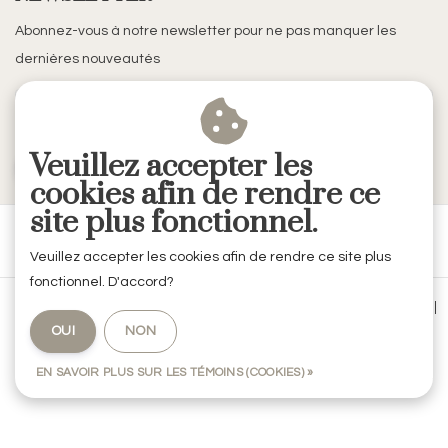
Abonnez-vous à notre newsletter pour ne pas manquer les
dernières nouveautés
Veuillez accepter les
S'ABONNER
cookies afin de rendre ce
site plus fonctionnel.
Veuillez accepter les cookies afin de rendre ce site plus
fonctionnel. D'accord?
Conditions générales de vente
|
Mentions légales & Confidentialité
|
OUI
NON
Politique de confidentialité
|
RSS Feed
EN SAVOIR PLUS SUR LES TÉMOINS (COOKIES) »
© Copyright 2026 - RVE Décoration by Codes Intérieurs | Realisatie
InStijl
Media