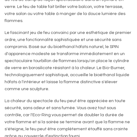
verre. Le feu de table fait briller votre balcon, votre terrasse,
votre salon ou votre table à manger de la douce lumière des
flammes.
Le fascinant jeu de feu convainc par une esthétique de premier
ordre, une fonctionnalité sophistiquée et une sécurité sans
compromis. Basé sur du bioéthanol höfats naturel, le SPIN
d'apparence modeste se transforme immédiatement en un
spectaculaire tourbillon de flammes lorsqu'on place le cylindre
de verre en borosilicate résistant à la chaleur. Le Bio-Burner,
technologiquement sophistiqué, accueille le bioéthanol liquide
höfats à l'intérieur et laisse la flamme distinctive s'élever
comme une sculpture.
La chaleur du spectacle du feu peut être appréciée en toute
sécurité, sans odeur et sans fumée. Vous avez tout sous
contrôle, car l'Eco-Ring vous permet de doubler la durée de
votre flamme et si la soirée se termine avant que la flamme ne
s'éteigne, le feu peut être complètement étouffé sans crainte
grâce au couvercle d'extinction fourni.