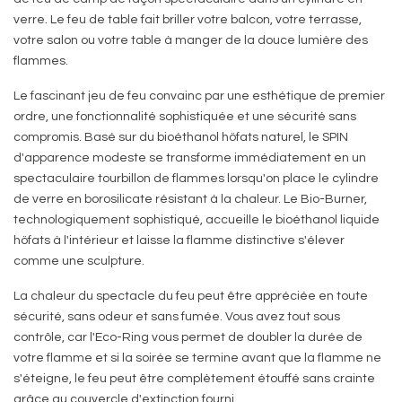
verre. Le feu de table fait briller votre balcon, votre terrasse,
votre salon ou votre table à manger de la douce lumière des
flammes.
Le fascinant jeu de feu convainc par une esthétique de premier
ordre, une fonctionnalité sophistiquée et une sécurité sans
compromis. Basé sur du bioéthanol höfats naturel, le SPIN
d'apparence modeste se transforme immédiatement en un
spectaculaire tourbillon de flammes lorsqu'on place le cylindre
de verre en borosilicate résistant à la chaleur. Le Bio-Burner,
technologiquement sophistiqué, accueille le bioéthanol liquide
höfats à l'intérieur et laisse la flamme distinctive s'élever
comme une sculpture.
La chaleur du spectacle du feu peut être appréciée en toute
sécurité, sans odeur et sans fumée. Vous avez tout sous
contrôle, car l'Eco-Ring vous permet de doubler la durée de
votre flamme et si la soirée se termine avant que la flamme ne
s'éteigne, le feu peut être complètement étouffé sans crainte
grâce au couvercle d'extinction fourni.