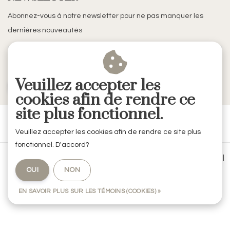
Abonnez-vous à notre newsletter pour ne pas manquer les
dernières nouveautés
Veuillez accepter les
S'ABONNER
cookies afin de rendre ce
site plus fonctionnel.
Veuillez accepter les cookies afin de rendre ce site plus
fonctionnel. D'accord?
Conditions générales de vente
|
Mentions légales & Confidentialité
|
OUI
NON
Politique de confidentialité
|
RSS Feed
EN SAVOIR PLUS SUR LES TÉMOINS (COOKIES) »
© Copyright 2026 - RVE Décoration by Codes Intérieurs | Realisatie
InStijl
Media