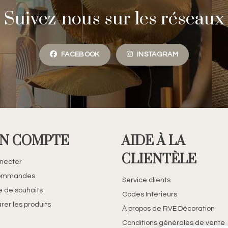
Suivez-nous sur les réseaux
FACEBOOK
INSTAGRAM
N COMPTE
AIDE À LA
CLIENTÈLE
necter
ommandes
Service clients
te de souhaits
Codes Intérieurs
er les produits
À propos de RVE Décoration
Conditions générales de vente