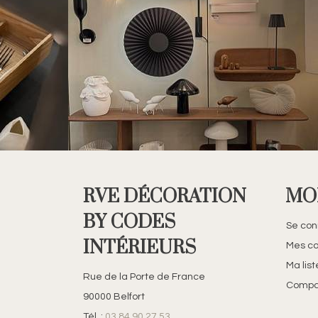
RVE DÉCORATION
MO
BY CODES
Se con
INTÉRIEURS
Mes c
Ma lis
Rue de la Porte de France
Compar
90000 Belfort
Tél. :
03 84 90 27 53