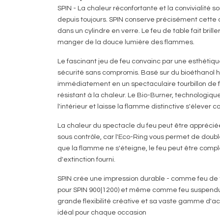
SPIN - La chaleur réconfortante et la convivialité s
depuis toujours. SPIN conserve précisément cett
dans un cylindre en verre. Le feu de table fait brille
manger de la douce lumière des flammes.
Le fascinant jeu de feu convainc par une esthétiqu
sécurité sans compromis. Basé sur du bioéthanol 
immédiatement en un spectaculaire tourbillon de f
résistant à la chaleur. Le Bio-Burner, technologiqu
l'intérieur et laisse la flamme distinctive s'élever
La chaleur du spectacle du feu peut être apprécié
sous contrôle, car l'Eco-Ring vous permet de doubl
que la flamme ne s'éteigne, le feu peut être comp
d'extinction fourni.
SPIN crée une impression durable - comme feu de t
pour SPIN 900|1200) et même comme feu suspendu. 
grande flexibilité créative et sa vaste gamme d'a
idéal pour chaque occasion