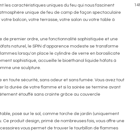
14
ont les caractéristiques uniques du feu qui nous fascinent
e atmosphère unique de feu de camp de façon spectaculaire
r votre balcon, votre terrasse, votre salon ou votre table à
e de premier ordre, une fonctionnalité sophistiquée et une
höfats naturel, le SPIN d'apparence modeste se transforme
lammes lorsqu'on place le cylindre de verre en borosilicate
ement sophistiqué, accueille le bioéthanol liquide höfats à
 comme une sculpture.
e en toute sécurité, sans odeur et sans fumée. Vous avez tout
er la durée de votre flamme et si la soirée se termine avant
lètement étouffé sans crainte grâce au couvercle
able, posé sur le sol, comme torche de jardin (uniquement
Ce produit design, primé de nombreuses fois, vous offre une
ccessoires vous permet de trouver le tourbillon de flammes