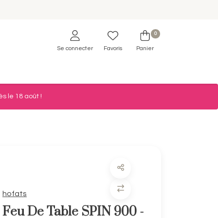
0
Se connecter
Favoris
Panier
s le 18 août !
hofats
Feu De Table SPIN 900 -