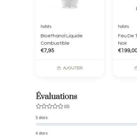
hofats
hofats
Bioéthanol Liquide
Feu De T
Combustible
Noir
€7,95
€199,0
AJOUTER
Évaluations
(0)
5 stars
4 stars